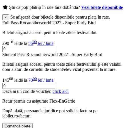
Știi că poți plăti și în rate fără dobândă?
Vezi bilete disponibile
Se afișează doar biletele disponibile pentru plata în rate.
×
Full Pass Rocanotherworld 2027 - Super Early Bird
Biletul asigură accesul pentru toate zilele festivalului.
16
00
290
lei
de la
56
lei / lună
Student Pass Rocanotherworld 2027 - Super Early Bird
Biletul asigură accesul pentru toate zilele festivalului și este valabil
doar alături de carnetul de student/elev vizat prezentat la intrare.
08
00
145
lei
de la
70
lei / lună
Dacă ai un cod de voucher,
click aici
Retur permis cu asigurare
Flex-EnGarde
După plată, persoanele juridice pot solicita factura pe
iabilet.ro/facturi
Comandă bilete